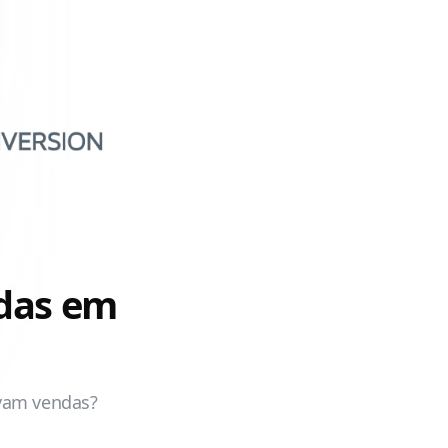
idas em
avam vendas?