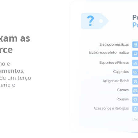
xam as
rce
no e-
namentos
.
de um terço
erie e