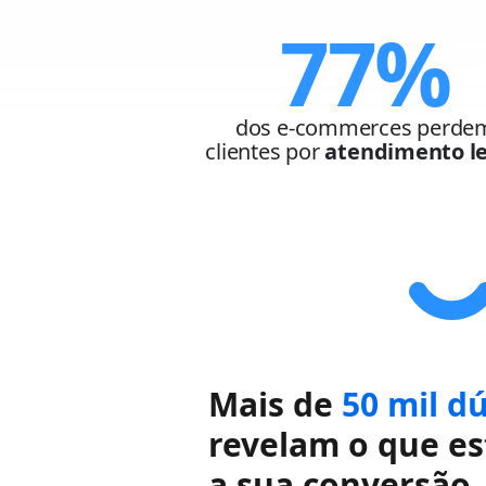
77%
dos e-commerces perde
clientes por
atendimento l
Mais de
50 mil dú
revelam o que es
a sua conversão