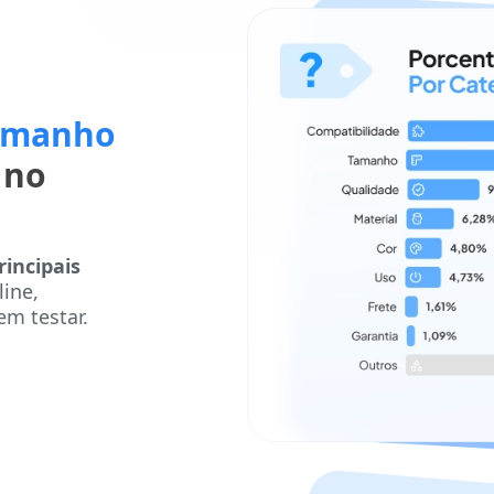
Tamanho
 no
rincipais
ine,
m testar.