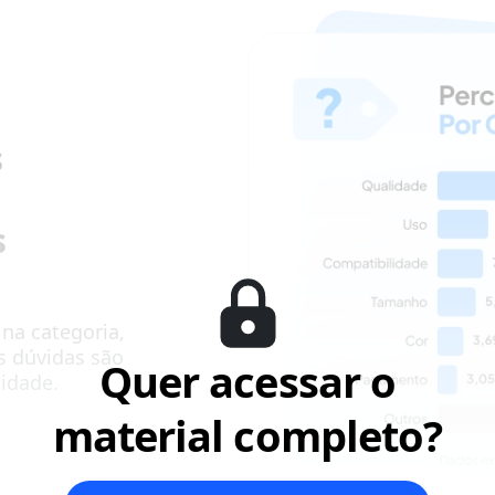
s
s
 na categoria,
s dúvidas são
Quer acessar o
cidade.
material completo?