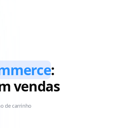
ommerce
:
em vendas
o de carrinho