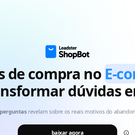
s de compra no
E-c
nsformar dúvidas 
 perguntas
revelam sobre os reais motivos do abandon
baixar agora