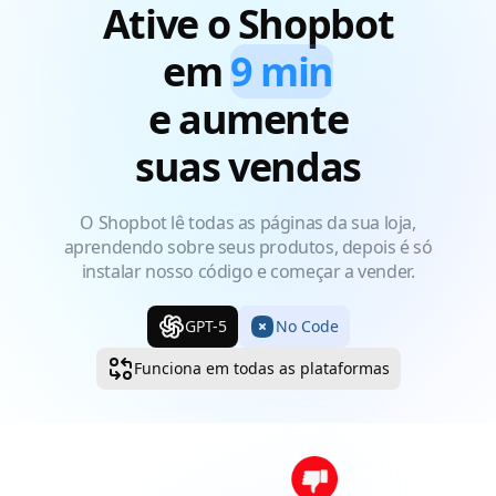
Ative o Shopbot
em
9 min
e aumente
suas vendas
O Shopbot lê todas as páginas da sua loja,
aprendendo sobre seus produtos, depois é só
instalar nosso código e começar a vender.
GPT-5
No Code
Funciona em todas as plataformas