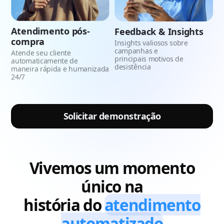
Atendimento pós-
Feedback & Insights
compra
Insights valiosos sobre
campanhas e
Atende seu cliente
principais motivos de
automaticamente de
desistência
maneira rápida e humanizada
24/7
Solicitar demonstração
Vivemos um momento
único na
história do
atendimento
automatizado