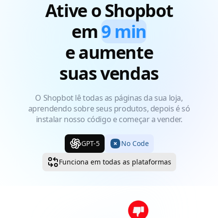
Ative o Shopbot
em
9 min
e aumente
suas vendas
O Shopbot lê todas as páginas da sua loja,
aprendendo sobre seus produtos, depois é só
instalar nosso código e começar a vender.
GPT-5
No Code
Funciona em todas as plataformas