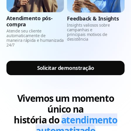
Atendimento pós-
Feedback & Insights
compra
Insights valiosos sobre
campanhas e
Atende seu cliente
principais motivos de
automaticamente de
desistência
maneira rápida e humanizada
24/7
Solicitar demonstração
Vivemos um momento
único na
história do
atendimento
automatizado